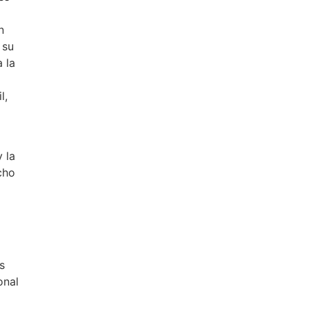
n
 su
 la
l,
 la
cho
s
onal