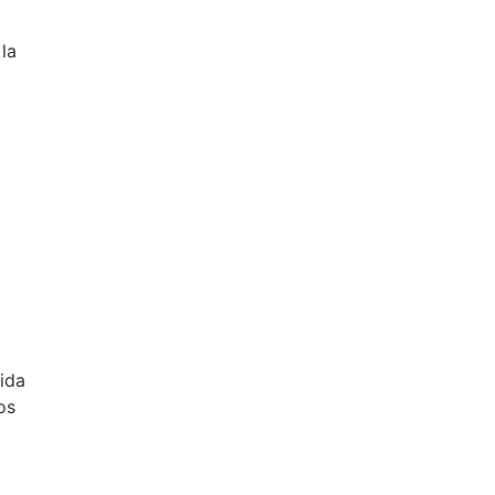
la
ida
os