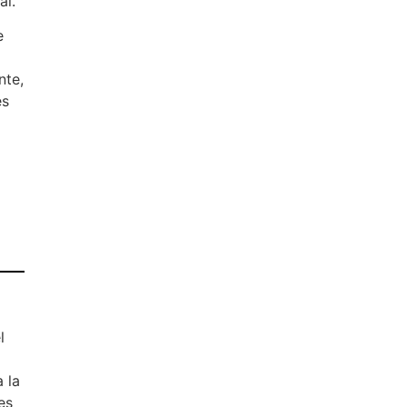
al.
e
nte,
es
l
a
 la
es