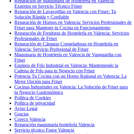
Reparación de Maquinaria de Hostelería en Valencia:
Expertos en Servicio Técnico Friser
Reparación de Lavavajillas en Valencia con Friser: Tu
Solución Rápida y Confiable
Reparación de Hornos en Valencia: Servicios Profesionales de
Friser para Mantener tu Cocina en Funcionamiento
Reparación de Freidoras de Hostelería en Valencia: Servicios
Profesionales de Friser
Reparación de Cámaras Congeladoras en Hostelería en
Valencia: Servicio Profesional de Friser
Maquinaria de Hostelería en Valencia de Vanguardia con
Friser
Equipos de Frío Industrial en Valencia: Manteniendo la
Cadena de Frío para tu Negocio con Friser
Potencia Tu Cocina con un Horno Rational en Valencia: La
Mejor Opción para Friser
Cocinas Industriales en Valencia: La Solución de Friser para
tu Negocio Gastronómico
Política de Cookies
Política de privacidad
Aviso Legal
Gracias
Coreco Valencia
Reparación maquinaria hostelería Valencia
Servicio técnico Fagor Valencia