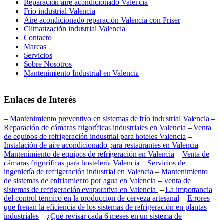
Reparación aire acondicionado Valencia
Frío industrial Valencia
Aire acondicionado reparación Valencia con Friser
Climatización industrial Valencia
Contacto
Marcas
Servicios
Sobre Nosotros
Mantenimiento Industrial en Valencia
Enlaces de Interés
–
Mantenimiento preventivo en sistemas de frío industrial Valencia
–
Reparación de cámaras frigoríficas industriales en Valencia
–
Venta
de equipos de refrigeración industrial para hoteles Valencia
–
Instalación de aire acondicionado para restaurantes en Valencia
–
Mantenimiento de equipos de refrigeración en Valencia
–
Venta de
cámaras frigoríficas para hostelería Valencia
–
Servicios de
ingeniería de refrigeración industrial en Valencia
–
Mantenimiento
de sistemas de enfriamiento por agua en Valencia
–
Venta de
sistemas de refrigeración evaporativa en Valencia
–
La importancia
del control térmico en la producción de cerveza artesanal
–
Errores
que frenan la eficiencia de los sistemas de refrigeración en plantas
industriales
–
¿Qué revisar cada 6 meses en un sistema de