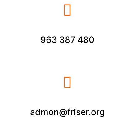
963 387 480
admon@friser.org