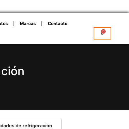
ctos
Marcas
Contacto
0
ación
idades de refrigeración