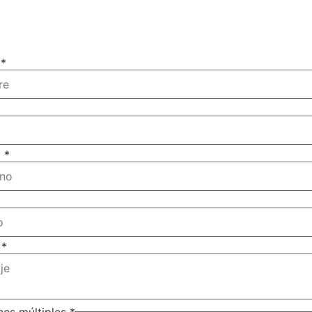
e
*
o
*
*
e
*